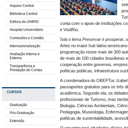
set
Arquivo Central
pro
Biblioteca Central
Tur
Editora da UNIRIO
conta com o apoio de instituições co
e VisitRio.
Hospital Universitário
Comissões e Comitês
Sob o lema
Preservar é prosperar
, 
Artes no maior hub latino-americano 
Internacionalização
programação reúne mais de 300 aut
Avaliação Interna e
Externa
de mais de 100 cidades brasileiras 
cooperação entre governos, empresas
Transparência e
Prestação de Contas
políticas públicas, infraestrutura s
A coordenadora do OBEPTur, Izabel 
passaportes gratuitos para os três 
CURSOS
acadêmica. Segundo ela, os debates
profissionais de Turismo, mas tam
Graduação
Biologia, Ciências Ambientais, Ciência
Pedagogia, Museologia, Enfermagem
Pós-Graduação
políticas de sustentabilidade, acessi
Extensão