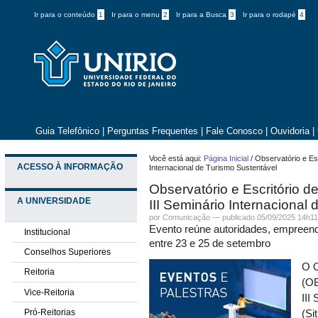
Ir para o conteúdo
1
Ir para o menu
2
Ir para a Busca
3
Ir para o rodapé
4
Guia Telefônico
|
Perguntas Frequentes
|
Fale Conosco
|
Ouvidoria
|
Você está aqui:
Página Inicial
/
Observatório e Esc
ACESSO À INFORMAÇÃO
Internacional de Turismo Sustentável
Observatório e Escritório de
A UNIVERSIDADE
III Seminário Internacional
por
Comunicação
—
publicado
05/09/2025 14h1
Evento reúne autoridades, empreen
Institucional
entre 23 e 25 de setembro
Conselhos Superiores
O O
Reitoria
(OB
Vice-Reitoria
III
Pró-Reitorias
(Si