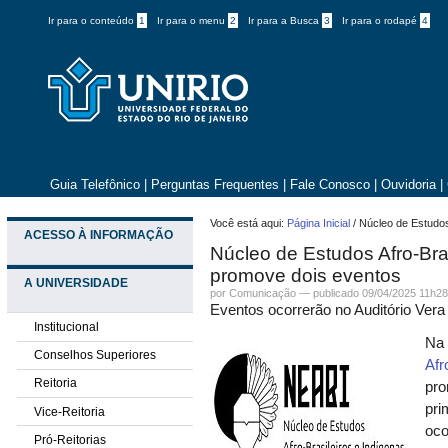
Ir para o conteúdo
1
Ir para o menu
2
Ir para a Busca
3
Ir para o rodapé
4
Guia Telefônico
|
Perguntas Frequentes
|
Fale Conosco
|
Ouvidoria
|
Você está aqui:
Página Inicial
/
Núcleo de Estudos
ACESSO À INFORMAÇÃO
Núcleo de Estudos Afro-Bra
promove dois eventos
A UNIVERSIDADE
por
Comunicação
—
publicado
09/04/2025 11h2
Eventos ocorrerão no Auditório Vera
Institucional
Na 
Conselhos Superiores
Afr
Reitoria
pro
pri
Vice-Reitoria
oco
Pró-Reitorias