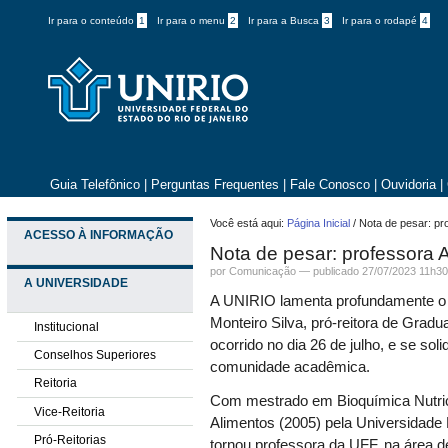
Ir para o conteúdo
1
Ir para o menu
2
Ir para a Busca
3
Ir para o rodapé
4
Guia Telefônico
|
Perguntas Frequentes
|
Fale Conosco
|
Ouvidoria
|
Você está aqui:
Página Inicial
/
Nota de pesar: pr
ACESSO À INFORMAÇÃO
Nota de pesar: professora 
por
Comunicação
—
publicado
27/07/2023 11h3
A UNIVERSIDADE
A UNIRIO lamenta profundamente o 
Monteiro Silva, pró-reitora de Grad
Institucional
ocorrido no dia 26 de julho, e se sol
Conselhos Superiores
comunidade acadêmica.
Reitoria
Com mestrado em Bioquímica Nutric
Vice-Reitoria
Alimentos (2005) pela Universidade 
Pró-Reitorias
tornou professora da UFF, na área d