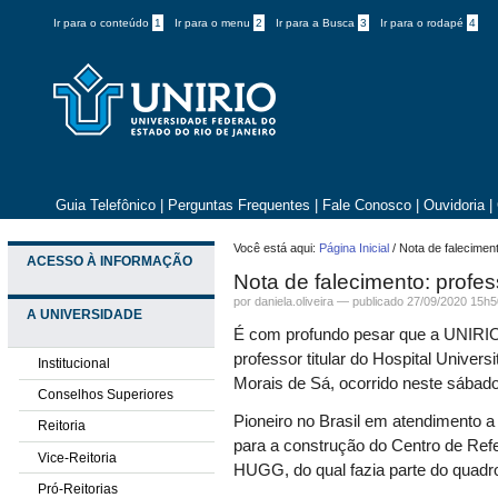
Ir para o conteúdo
1
Ir para o menu
2
Ir para a Busca
3
Ir para o rodapé
4
Guia Telefônico
|
Perguntas Frequentes
|
Fale Conosco
|
Ouvidoria
|
Você está aqui:
Página Inicial
/
Nota de falecimen
ACESSO À INFORMAÇÃO
Nota de falecimento: profes
por daniela.oliveira —
publicado
27/09/2020 15h5
A UNIVERSIDADE
É com profundo pesar que a UNIRIO 
professor titular do Hospital Univer
Institucional
Morais de Sá, ocorrido neste sábad
Conselhos Superiores
Pioneiro no Brasil em atendimento a
Reitoria
para a construção do Centro de Ref
Vice-Reitoria
HUGG, do qual fazia parte do quadr
Pró-Reitorias