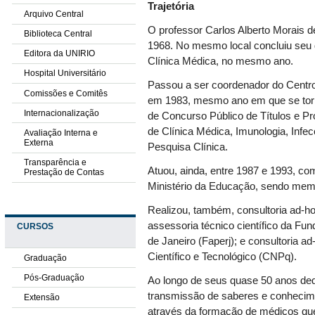
Trajetória
Arquivo Central
O professor Carlos Alberto Morais
Biblioteca Central
1968. No mesmo local concluiu seu 
Editora da UNIRIO
Clínica Médica, no mesmo ano.
Hospital Universitário
Passou a ser coordenador do Centr
Comissões e Comitês
em 1983, mesmo ano em que se torno
Internacionalização
de Concurso Público de Títulos e Pr
de Clínica Médica, Imunologia, Infe
Avaliação Interna e
Externa
Pesquisa Clínica.
Transparência e
Atuou, ainda, entre 1987 e 1993, co
Prestação de Contas
Ministério da Educação, sendo me
Realizou, também, consultoria ad-ho
assessoria técnico científico da F
CURSOS
de Janeiro (Faperj); e consultoria 
Científico e Tecnológico (CNPq).
Graduação
Pós-Graduação
Ao longo de seus quase 50 anos de
transmissão de saberes e conhecime
Extensão
através da formação de médicos qu