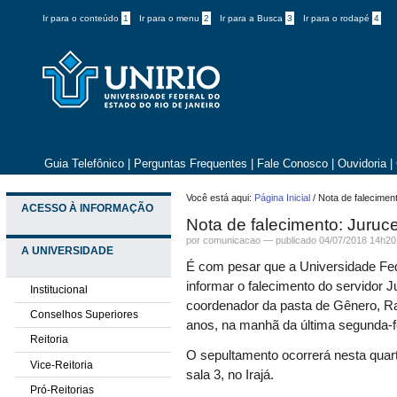
Ir para o conteúdo
1
Ir para o menu
2
Ir para a Busca
3
Ir para o rodapé
4
Guia Telefônico
|
Perguntas Frequentes
|
Fale Conosco
|
Ouvidoria
|
Você está aqui:
Página Inicial
/
Nota de falecimen
ACESSO À INFORMAÇÃO
Nota de falecimento: Juruc
por comunicacao —
publicado
04/07/2018 14h20
A UNIVERSIDADE
É com pesar que a Universidade Fe
informar o falecimento do servidor 
Institucional
coordenador da pasta de Gênero, Raç
Conselhos Superiores
anos, na manhã da última segunda-fei
Reitoria
O sepultamento ocorrerá nesta quarta
Vice-Reitoria
sala 3, no Irajá.
Pró-Reitorias