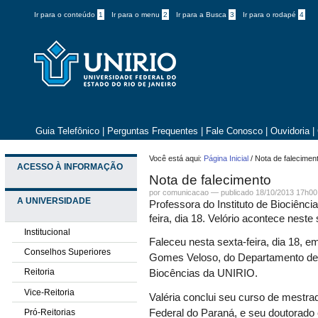
Ir para o conteúdo
1
Ir para o menu
2
Ir para a Busca
3
Ir para o rodapé
4
Guia Telefônico
|
Perguntas Frequentes
|
Fale Conosco
|
Ouvidoria
|
Você está aqui:
Página Inicial
/
Nota de falecimen
ACESSO À INFORMAÇÃO
Nota de falecimento
por comunicacao —
publicado
18/10/2013 17h00
A UNIVERSIDADE
Professora do Instituto de Biociênc
feira, dia 18. Velório acontece nest
Institucional
Faleceu nesta sexta-feira, dia 18, e
Conselhos Superiores
Gomes Veloso, do Departamento de E
Reitoria
Biocências da UNIRIO.
Vice-Reitoria
Valéria conclui seu curso de mestr
Pró-Reitorias
Federal do Paraná, e seu doutorado