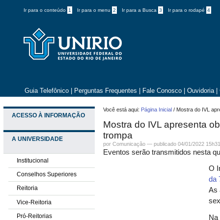
Ir para o conteúdo
1
Ir para o menu
2
Ir para a Busca
3
Ir para o rodapé
4
Guia Telefônico
|
Perguntas Frequentes
|
Fale Conosco
|
Ouvidoria
|
Você está aqui:
Página Inicial
/
Mostra do IVL apr
ACESSO À INFORMAÇÃO
Mostra do IVL apresenta ob
trompa
A UNIVERSIDADE
por
Comunicação
—
publicado
04/01/2022 15h3
Eventos serão transmitidos nesta qua
Institucional
O I
Conselhos Superiores
da 
Reitoria
As 
sex
Vice-Reitoria
Pró-Reitorias
Na 