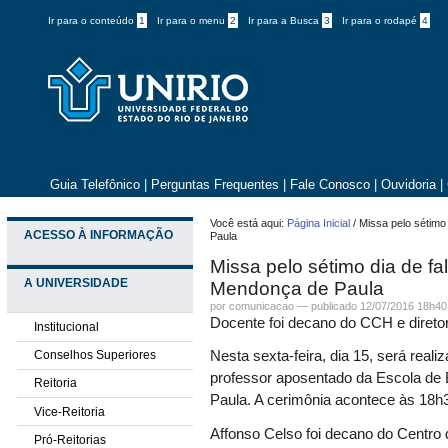
Ir para o conteúdo
1
Ir para o menu
2
Ir para a Busca
3
Ir para o rodapé
4
Guia Telefônico
|
Perguntas Frequentes
|
Fale Conosco
|
Ouvidoria
|
Você está aqui:
Página Inicial
/
Missa pelo sétimo
ACESSO À INFORMAÇÃO
Paula
Missa pelo sétimo dia de f
A UNIVERSIDADE
Mendonça de Paula
por comunicacao —
publicado
12/07/2016 18h40
Docente foi decano do CCH e direto
Institucional
Conselhos Superiores
Nesta sexta-feira, dia 15, será real
professor aposentado da Escola de
Reitoria
Paula. A cerimônia acontece às 18h3
Vice-Reitoria
Affonso Celso foi decano do Centro
Pró-Reitorias