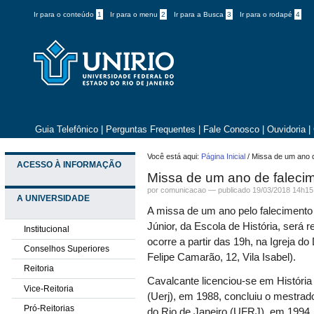
Ir para o conteúdo
1
Ir para o menu
2
Ir para a Busca
3
Ir para o rodapé
4
Guia Telefônico
|
Perguntas Frequentes
|
Fale Conosco
|
Ouvidoria
|
Você está aqui:
Página Inicial
/
Missa de um ano d
ACESSO À INFORMAÇÃO
Missa de um ano de faleci
por comunicacao —
publicado
19/03/2018 14h15
A UNIVERSIDADE
A missa de um ano pelo falecimento 
Júnior, da Escola de História, será r
Institucional
ocorre a partir das 19h, na Igreja d
Conselhos Superiores
Felipe Camarão, 12, Vila Isabel).
Reitoria
Cavalcante licenciou-se em História
Vice-Reitoria
(Uerj), em 1988, concluiu o mestrad
Pró-Reitorias
do Rio de Janeiro (UFRJ), em 1994, 