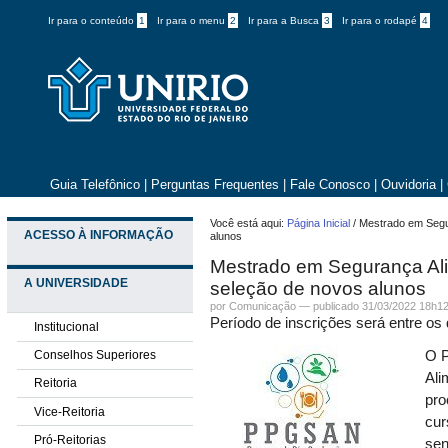
Ir para o conteúdo
1
Ir para o menu
2
Ir para a Busca
3
Ir para o rodapé
4
Guia Telefônico
|
Perguntas Frequentes
|
Fale Conosco
|
Ouvidoria
|
Você está aqui:
Página Inicial
/
Mestrado em Segur
ACESSO À INFORMAÇÃO
alunos
Mestrado em Segurança Alim
A UNIVERSIDADE
seleção de novos alunos
por
Comunicação
—
publicado
31/03/2022 18h1
Período de inscrições será entre os d
Institucional
Conselhos Superiores
O 
Ali
Reitoria
pro
Vice-Reitoria
cur
Pró-Reitorias
sen