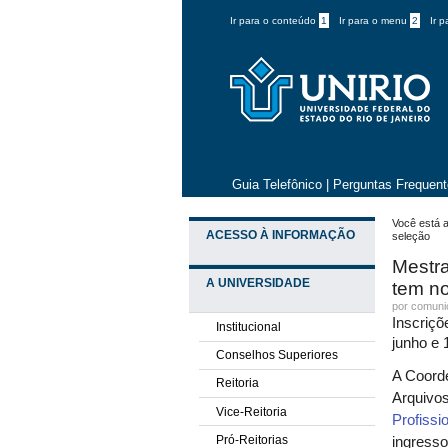
Ir para o conteúdo
1
Ir para o menu
2
Ir 
Guia Telefônico
|
Perguntas Frequen
Você está a
ACESSO À INFORMAÇÃO
seleção
Mestr
A UNIVERSIDADE
tem no
por comun
Inscriçõ
Institucional
junho e 
Conselhos Superiores
A Coord
Reitoria
Arquivo
Vice-Reitoria
Profiss
Pró-Reitorias
ingresso