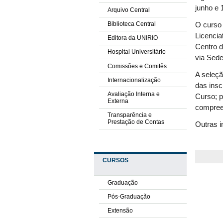
junho e 
Arquivo Central
Biblioteca Central
O curso 
Licencia
Editora da UNIRIO
Centro d
Hospital Universitário
via Sede
Comissões e Comitês
A seleç
Internacionalização
das insc
Avaliação Interna e
Curso; p
Externa
compreen
Transparência e
Prestação de Contas
Outras 
CURSOS
Graduação
Pós-Graduação
Extensão