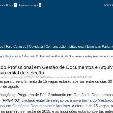
ACESSIB
para a Busca
3
Ir para o rodapé
4
tes
|
Fale Conosco
|
Ouvidoria
|
Comunicação Institucional
|
Emendas Parlame
qui:
Página Inicial
/
Mestrado Profissional em Gestão de Documentos e Arquivos tem novo ed
ado Profissional em Gestão de Documentos e Arqui
vo edital de seleção
icacao —
publicado
27/06/2014 10h45,
última modificação
30/06/2014 11h03
es para preenchimento de 15 vagas estarão abertas entre os dias 30
1º de agosto
enação do Programa de Pós-Graduação em Gestão de Documentos
s (PPGARQ) divulgou
edital de seleção para nova turma do Mestrad
ional em Gestão de Documentos e Arquivos
. A oferta é de 15 vagas, 
 no primeiro semestre de 2015, e as inscrições estarão abertas entr