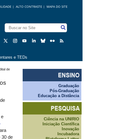
ILIDADE
|
ALTO CONTRASTE |
MAPA DO SITE
ntares e TEDs
ital de
vos
Graduação
Pós-Graduação
Educação a Distância
 de
 e
Ciência na UNIRIO
o
Iniciação Científica
Inovação
para
Incubadora
e 30 de
Plataforma Lattes