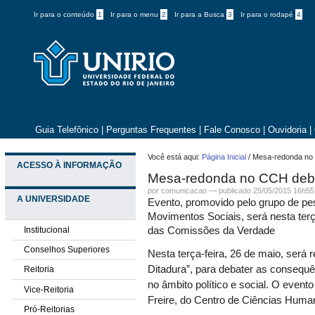
Ir para o conteúdo
1
Ir para o menu
2
Ir para a Busca
3
Ir para o rodapé
4
Guia Telefônico
|
Perguntas Frequentes
|
Fale Conosco
|
Ouvidoria
|
Você está aqui:
Página Inicial
/
Mesa-redonda no 
ACESSO À INFORMAÇÃO
Mesa-redonda no CCH debat
por comunicacao —
publicado
25/05/2015 16h55
A UNIVERSIDADE
Evento, promovido pelo grupo de pe
Movimentos Sociais, será nesta terç
Institucional
das Comissões da Verdade
Conselhos Superiores
Nesta terça-feira, 26 de maio, será
Ditadura”, para debater as consequ
Reitoria
no âmbito político e social. O evento
Vice-Reitoria
Freire, do Centro de Ciências Huma
Pró-Reitorias