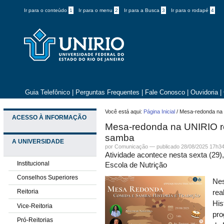
Ir para o conteúdo
1
Ir para o menu
2
Ir para a Busca
3
Ir para o rodapé
4
Guia Telefônico
|
Perguntas Frequentes
|
Fale Conosco
|
Ouvidoria
|
Você está aqui:
Página Inicial
/
Mesa-redonda na 
ACESSO À INFORMAÇÃO
Mesa-redonda na UNIRIO re
samba
A UNIVERSIDADE
por
Comunicação
—
publicado
28/08/2025 17h3
Atividade acontece nesta sexta (29
Institucional
Escola de Nutrição
Conselhos Superiores
Nes
Reitoria
rea
His
Vice-Reitoria
pro
Pró-Reitorias