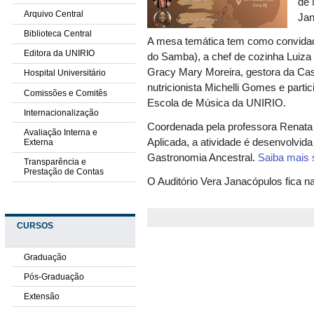
de 
Arquivo Central
Jan
Biblioteca Central
A mesa temática tem como convida
Editora da UNIRIO
do Samba), a chef de cozinha Luiz
Gracy Mary Moreira, gestora da Cas
Hospital Universitário
nutricionista Michelli Gomes e part
Comissões e Comitês
Escola de Música da UNIRIO.
Internacionalização
Coordenada pela professora Renata 
Avaliação Interna e
Aplicada, a atividade é desenvolvid
Externa
Gastronomia Ancestral.
Saiba mais 
Transparência e
Prestação de Contas
O Auditório Vera Janacópulos fica na
CURSOS
Graduação
Pós-Graduação
Extensão