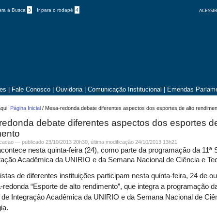
ACESSIB
para a Busca
3
Ir para o rodapé
4
tes
|
Fale Conosco
|
Ouvidoria
|
Comunicação Institucional
|
Emendas Parlame
qui:
Página Inicial
/
Mesa-redonda debate diferentes aspectos dos esportes de alto rendimen
edonda debate diferentes aspectos dos esportes de
mento
icacao —
publicado
23/10/2013 20h30,
última modificação
24/10/2013 13h21
contece nesta quinta-feira (24), como parte da programação da 11
gração Acadêmica da UNIRIO e da Semana Nacional de Ciência e Tec
istas de diferentes instituições participam nesta quinta-feira, 24 de ou
redonda “Esporte de alto rendimento”, que integra a programação d
de Integração Acadêmica da UNIRIO e da Semana Nacional de Ciên
ia.