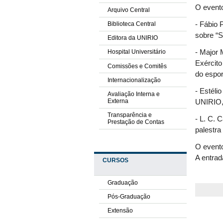
O evento
Arquivo Central
Biblioteca Central
- Fábio 
sobre “
Editora da UNIRIO
- Major 
Hospital Universitário
Exércit
Comissões e Comitês
do espor
Internacionalização
- Estél
Avaliação Interna e
Externa
UNIRIO, 
Transparência e
- L. C. 
Prestação de Contas
palestra
O evento
A entrad
CURSOS
Graduação
Pós-Graduação
Extensão