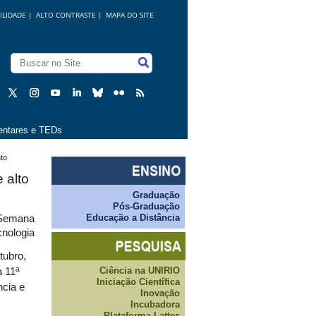
ILIDADE
|
ALTO CONTRASTE |
MAPA DO SITE
ntares e TEDs
to
 alto
Graduação
Pós-Graduação
Educação a Distância
ª Semana
nologia
tubro,
Ciência na UNIRIO
a 11ª
Iniciação Científica
cia e
Inovação
Incubadora
Plataforma Lattes