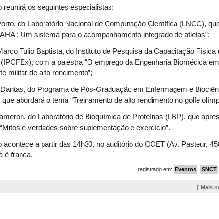
 reunirá os seguintes especialistas:
Porto, do Laboratório Nacional de Computação Científica (LNCC), que
SAHA : Um sistema para o acompanhamento integrado de atletas”;
Marco Tulio Baptista, do Instituto de Pesquisa da Capacitação Física
o (IPCFEx), com a palestra “O emprego da Engenharia Biomédica em
te militar de alto rendimento”;
io Dantas, do Programa de Pós-Graduação em Enfermagem e Biociên
que abordará o tema “Treinamento de alto rendimento no golfe olímp
Cameron, do Laboratório de Bioquímica de Proteínas (LBP), que apre
 “Mitos e verdades sobre suplementação e exercício”.
 acontece a partir das 14h30, no auditório do CCET (Av. Pasteur, 45
a é franca.
registrado em:
Eventos
,
SNCT
Mais n