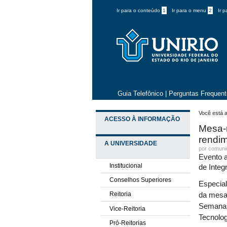
Ir para o conteúdo
1
Ir para o menu
2
Ir 
Guia Telefônico
|
Perguntas Frequen
Você está a
ACESSO À INFORMAÇÃO
Mesa-r
rendi
A UNIVERSIDADE
por comun
Evento a
Institucional
de Inte
Conselhos Superiores
Especial
Reitoria
da mesa-
Semana 
Vice-Reitoria
Tecnolog
Pró-Reitorias