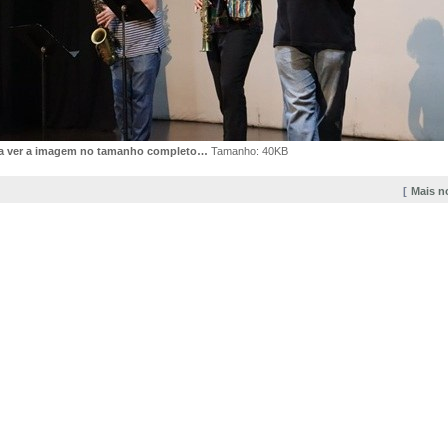
ra ver a imagem no tamanho completo…
Tamanho: 40KB
Mais n