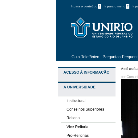
Ir para o conteúdo
1
Ir para o menu
2
Ir 
Guia Telefônico
|
Perguntas Frequen
Você está a
ACESSO À INFORMAÇÃO
por
Comuni
A UNIVERSIDADE
Institucional
Conselhos Superiores
Reitoria
Vice-Reitoria
Pró-Reitorias