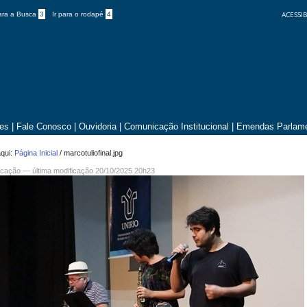
ACESSIB
para a Busca
3
Ir para o rodapé
4
tes
|
Fale Conosco
|
Ouvidoria
|
Comunicação Institucional
|
Emendas Parlame
qui:
Página Inicial
/
marcotuliofinal.jpg
cação
—
última modificação
20/10/2025 20h23