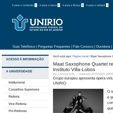
Ir para o conteúdo
1
Ir para o menu
2
Ir para a Busca
3
Ir para o rodapé
4
Guia Telefônico
|
Perguntas Frequentes
|
Fale Conosco
|
Ouvidoria
|
Você está aqui:
Página Inicial
/
Maat Saxophone Qu
ACESSO À INFORMAÇÃO
Maat Saxophone Quartet rea
Instituto Villa-Lobos
A UNIVERSIDADE
por
Comunicação
—
publicado
02/12/2025 18h3
Grupo europeu apresenta ópera virtu
Institucional
UNIRIO
Conselhos Superiores
O I
Reitoria
e q
con
Vice-Reitoria
que
Pró-Reitorias