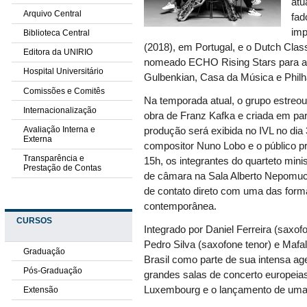
atu
Arquivo Central
fad
imp
Biblioteca Central
(2018), em Portugal, e o Dutch Class
Editora da UNIRIO
nomeado ECHO Rising Stars para a
Hospital Universitário
Gulbenkian, Casa da Música e Philh
Comissões e Comitês
Na temporada atual, o grupo estreou
Internacionalização
obra de Franz Kafka e criada em pa
Avaliação Interna e
produção será exibida no IVL no dia
Externa
compositor Nuno Lobo e o público p
Transparência e
15h, os integrantes do quarteto mi
Prestação de Contas
de câmara na Sala Alberto Nepomuc
de contato direto com uma das form
contemporânea.
CURSOS
Integrado por Daniel Ferreira (saxo
Pedro Silva (saxofone tenor) e Mafa
Graduação
Brasil como parte de sua intensa age
Pós-Graduação
grandes salas de concerto europeias
Luxembourg e o lançamento de uma 
Extensão