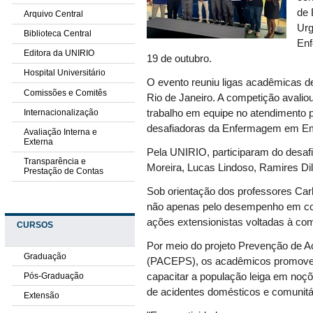
de 
Arquivo Central
Urg
Biblioteca Central
Enf
Editora da UNIRIO
19 de outubro.
Hospital Universitário
O evento reuniu ligas acadêmicas de
Comissões e Comitês
Rio de Janeiro. A competição avaliou 
Internacionalização
trabalho em equipe no atendimento 
desafiadoras da Enfermagem em E
Avaliação Interna e
Externa
Pela UNIRIO, participaram do desafi
Transparência e
Moreira, Lucas Lindoso, Ramires Dil
Prestação de Contas
Sob orientação dos professores Car
não apenas pelo desempenho em co
ações extensionistas voltadas à co
CURSOS
Por meio do projeto Prevenção de A
Graduação
(PACEPS), os acadêmicos promovem
Pós-Graduação
capacitar a população leiga em noç
de acidentes domésticos e comunitá
Extensão