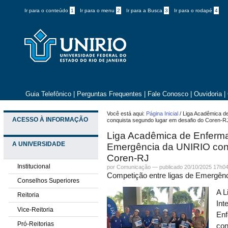
Ir para o conteúdo
1
Ir para o menu
2
Ir para a Busca
3
Ir para o rodapé
4
Guia Telefônico
|
Perguntas Frequentes
|
Fale Conosco
|
Ouvidoria
|
Você está aqui:
Página Inicial
/
Liga Acadêmica d
ACESSO À INFORMAÇÃO
conquista segundo lugar em desafio do Coren-R
Liga Acadêmica de Enferma
A UNIVERSIDADE
Emergência da UNIRIO conq
Coren-RJ
Institucional
por
Comunicação
—
publicado
20/10/2025 17h0
Competição entre ligas de Emergênc
Conselhos Superiores
A L
Reitoria
Int
Vice-Reitoria
Enf
Pró-Reitorias
con