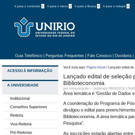
Ir para o conteúdo
1
Ir para o menu
2
Ir para a Busca
3
Ir para o rodapé
4
Guia Telefônico
|
Perguntas Frequentes
|
Fale Conosco
|
Ouvidoria
|
Você está aqui:
Página Inicial
/
Lançado edital de
ACESSO À INFORMAÇÃO
Lançado edital de seleção 
Biblioteconomia
A UNIVERSIDADE
por comunicacao —
publicado
08/06/2018 17h40
Área temática é ‘Gestão de Dados e
Institucional
A coordenação do Programa de Pós
Conselhos Superiores
divulgou o edital para preenchiment
Reitoria
Biblioteconomia. A área temática p
Pesquisa".
Vice-Reitoria
Pró-Reitorias
As inscrições estarão abertas entr