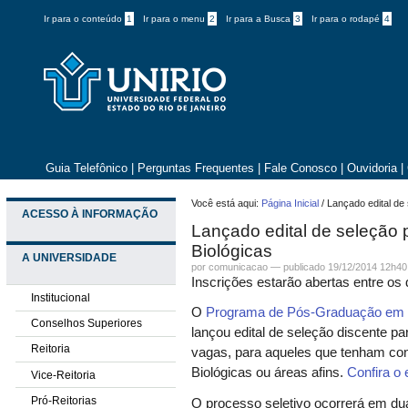
Ir para o conteúdo
1
Ir para o menu
2
Ir para a Busca
3
Ir para o rodapé
4
Guia Telefônico
|
Perguntas Frequentes
|
Fale Conosco
|
Ouvidoria
|
Você está aqui:
Página Inicial
/
Lançado edital de
ACESSO À INFORMAÇÃO
Lançado edital de seleção
Biológicas
A UNIVERSIDADE
por comunicacao —
publicado
19/12/2014 12h40
Inscrições estarão abertas entre os 
Institucional
O
Programa de Pós-Graduação em Ci
Conselhos Superiores
lançou edital de seleção discente p
Reitoria
vagas, para aqueles que tenham co
Biológicas ou áreas afins.
Confira o e
Vice-Reitoria
Pró-Reitorias
O processo seletivo ocorrerá em duas