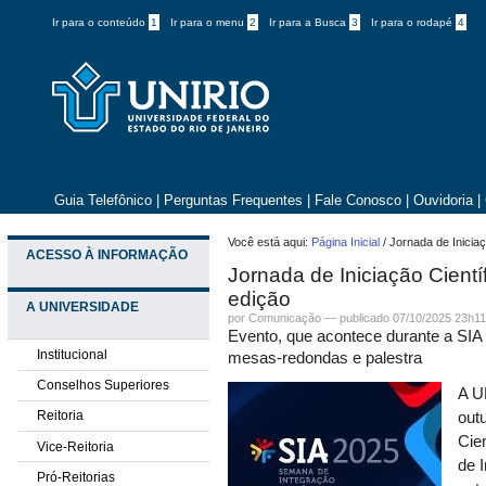
Ir para o conteúdo
1
Ir para o menu
2
Ir para a Busca
3
Ir para o rodapé
4
Guia Telefônico
|
Perguntas Frequentes
|
Fale Conosco
|
Ouvidoria
|
Você está aqui:
Página Inicial
/
Jornada de Inicia
ACESSO À INFORMAÇÃO
Jornada de Iniciação Cient
edição
A UNIVERSIDADE
por
Comunicação
—
publicado
07/10/2025 23h1
Evento, que acontece durante a SIA
Institucional
mesas-redondas e palestra
Conselhos Superiores
A U
Reitoria
out
Cie
Vice-Reitoria
de 
Pró-Reitorias