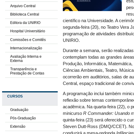
est
Arquivo Central
pes
res
Biblioteca Central
científico na Universidade. A cerim
Editora da UNIRIO
segunda-feira (20), no Teatro Vera 
Hospital Universitário
programação de atividades distribu
Comissões e Comitês
UNIRIO.
Internacionalização
Durante a semana, serão realizadas
Avaliação Interna e
contemplam todas as grandes área
Externa
Produção, Informática, Matemática, 
Transparência e
Ciências Ambientais, Teatro, Música, 
Prestação de Contas
ocorrerão em auditórios, salas de a
Central, espaço tradicional de convi
A programação inclui também minic
CURSOS
reflexão sobre temas contemporâneos
acadêmica. Na quarta-feira (22), o 
Graduação
minicurso
R Commander: Usando me
Pós-Graduação
quinta-feira (23) será oferecido o cu
Steven Dutt-Ross (DMQ/CCET). No 
Extensão
conduzirá a mesa-redonda
Infância