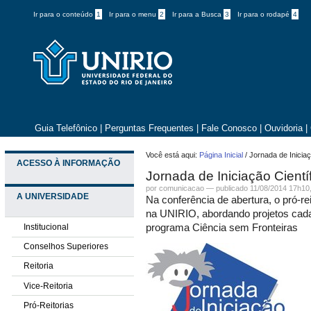
Ir para o conteúdo
1
Ir para o menu
2
Ir para a Busca
3
Ir para o rodapé
4
Guia Telefônico
|
Perguntas Frequentes
|
Fale Conosco
|
Ouvidoria
|
Você está aqui:
Página Inicial
/
Jornada de Iniciaç
ACESSO À INFORMAÇÃO
Jornada de Iniciação Cientí
por comunicacao —
publicado
11/08/2014 17h10
A UNIVERSIDADE
Na conferência de abertura, o pró-r
na UNIRIO, abordando projetos cad
Institucional
programa Ciência sem Fronteiras
Conselhos Superiores
Reitoria
Vice-Reitoria
Pró-Reitorias