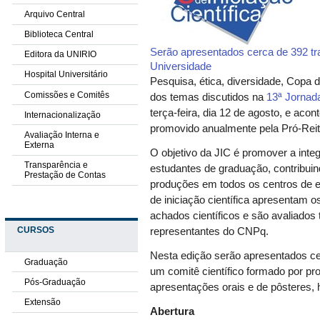
Arquivo Central
Biblioteca Central
Serão apresentados cerca de 392 tra
Editora da UNIRIO
Universidade
Hospital Universitário
Pesquisa, ética, diversidade, Copa 
Comissões e Comitês
dos temas discutidos na
13ª Jornada
terça-feira, dia 12 de agosto, e acon
Internacionalização
promovido anualmente pela Pró-Rei
Avaliação Interna e
Externa
O objetivo da JIC é promover a inte
Transparência e
estudantes de graduação, contribuin
Prestação de Contas
produções em todos os centros de e
de iniciação científica apresentam o
achados científicos e são avaliados
CURSOS
representantes do CNPq.
Nesta edição serão apresentados ce
Graduação
um comitê científico formado por pr
Pós-Graduação
apresentações orais e de pôsteres, 
Extensão
Abertura