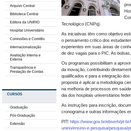
pro
Arquivo Central
Hos
Biblioteca Central
Con
Editora da UNIRIO
Tecnológico (CNPq).
Hospital Universitário
As iniciativas têm como objetivo est
Comissões e Comitês
o pensamento crítico dos estudante
experientes em suas áreas de conhec
Internacionalização
de dez vagas para o PIC. As bolsas,
Avaliação Interna e
Externa
Os programas possibilitam a aproxi
Transparência e
da inovação, contribuindo diretame
Prestação de Contas
qualificados e para a integração dos 
proposta é aplicar a metodologia cie
na melhoria de processos em saúde 
CURSOS
dia dos hospitais universitários feder
As instruções para inscrição, docume
Graduação
cronograma e outras informações es
Pós-Graduação
PIT:
https://www.gov.br/ebserh/pt-br/
Extensão
unirio/ensino-e-pesquisa/pesquisa/pr