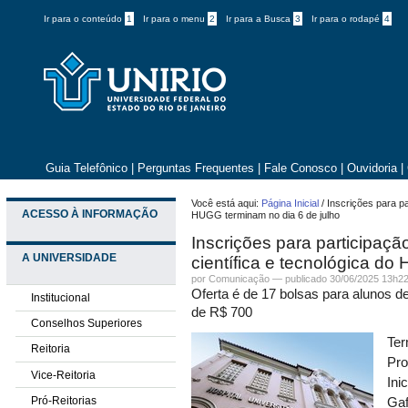
Ir para o conteúdo
1
Ir para o menu
2
Ir para a Busca
3
Ir para o rodapé
4
Guia Telefônico
|
Perguntas Frequentes
|
Fale Conosco
|
Ouvidoria
|
Você está aqui:
Página Inicial
/
Inscrições para pa
ACESSO À INFORMAÇÃO
HUGG terminam no dia 6 de julho
Inscrições para participaç
A UNIVERSIDADE
científica e tecnológica do
por
Comunicação
—
publicado
30/06/2025 13h2
Oferta é de 17 bolsas para alunos d
Institucional
de R$ 700
Conselhos Superiores
Ter
Reitoria
Pro
Vice-Reitoria
Ini
Pró-Reitorias
Gaf