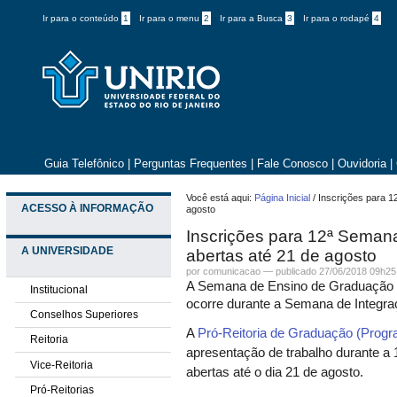
Ir para o conteúdo
1
Ir para o menu
2
Ir para a Busca
3
Ir para o rodapé
4
Guia Telefônico
|
Perguntas Frequentes
|
Fale Conosco
|
Ouvidoria
|
Você está aqui:
Página Inicial
/
Inscrições para 1
ACESSO À INFORMAÇÃO
agosto
Inscrições para 12ª Seman
A UNIVERSIDADE
abertas até 21 de agosto
por comunicacao —
publicado
27/06/2018 09h25
A Semana de Ensino de Graduação é
Institucional
ocorre durante a Semana de Integr
Conselhos Superiores
A
Pró-Reitoria de Graduação (Progr
Reitoria
apresentação de trabalho durante 
Vice-Reitoria
abertas até o dia 21 de agosto.
Pró-Reitorias