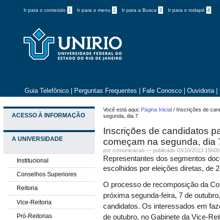
Ir para o conteúdo
1
Ir para o menu
2
Ir para a Busca
3
Ir para o rodapé
4
Guia Telefônico
|
Perguntas Frequentes
|
Fale Conosco
|
Ouvidoria
|
Você está aqui:
Página Inicial
/
Inscrições de can
ACESSO À INFORMAÇÃO
segunda, dia 7
Inscrições de candidatos p
A UNIVERSIDADE
começam na segunda, dia 
por comunicacao —
publicado
03/10/2013 15h00
Representantes dos segmentos docen
Institucional
escolhidos por eleições diretas, de 
Conselhos Superiores
O processo de recomposição da Comi
Reitoria
próxima segunda-feira, 7 de outubr
Vice-Reitoria
candidatos. Os interessados em faz
Pró-Reitorias
de outubro, no Gabinete da Vice-Rei