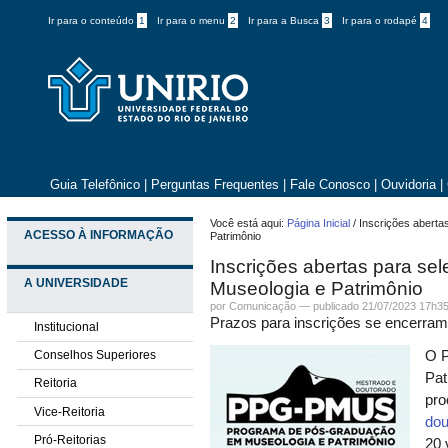
Ir para o conteúdo
1
Ir para o menu
2
Ir para a Busca
3
Ir para o rodapé
4
Guia Telefônico
|
Perguntas Frequentes
|
Fale Conosco
|
Ouvidoria
|
Você está aqui:
Página Inicial
/
Inscrições aberta
ACESSO À INFORMAÇÃO
Patrimônio
Inscrições abertas para se
A UNIVERSIDADE
Museologia e Patrimônio
por
Comunicação
—
publicado
21/07/2023 17h3
Prazos para inscrições se encerram 
Institucional
Conselhos Superiores
O P
Pat
Reitoria
pro
Vice-Reitoria
dou
Pró-Reitorias
20 