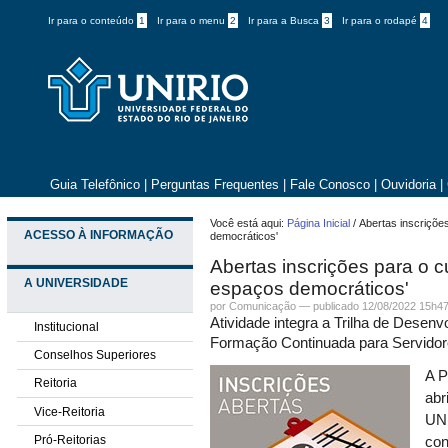
Ir para o conteúdo
1
Ir para o menu
2
Ir para a Busca
3
Ir para o rodapé
4
Guia Telefônico
|
Perguntas Frequentes
|
Fale Conosco
|
Ouvidoria
|
Você está aqui:
Página Inicial
/
Abertas inscriçõ
ACESSO À INFORMAÇÃO
democráticos'
Abertas inscrições para o
A UNIVERSIDADE
espaços democráticos'
por
Comunicação
—
publicado
12/08/2022 15h4
Atividade integra a Trilha de Desenv
Institucional
Formação Continuada para Servido
Conselhos Superiores
A P
Reitoria
abr
Vice-Reitoria
UNI
Pró-Reitorias
con