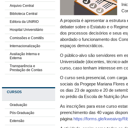
Ini
Arquivo Central
Con
Biblioteca Central
A proposta é apresentar a estrutura
Editora da UNIRIO
debater sobre o Estatuto e o Regim
Hospital Universitário
dos processos decisórios e seus es
Comissões e Comitês
abordado o funcionamento dos Conse
espaços democráticos.
Internacionalização
Avaliação Interna e
O público-alvo são servidores em es
Externa
Universidade (docentes, técnico-admi
Transparência e
curso, caso tenham interesse em co
Prestação de Contas
O curso será presencial, com carga t
sociais da Progepe Mariana Flores e
os dias 23 de agosto e 20 de setemb
CURSOS
no prédio da Escola de Nutrição (Ave
Graduação
As inscrições para esse curso estarã
preenchimento das 40 vagas disponí
Pós-Graduação
página
https://forms.gle/kweaivqyR
Extensão