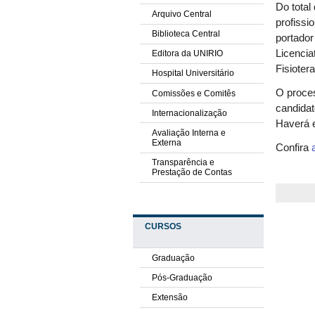
Do total
Arquivo Central
profissi
Biblioteca Central
portador
Licencia
Editora da UNIRIO
Fisiotera
Hospital Universitário
O proces
Comissões e Comitês
candidat
Internacionalização
Haverá e
Avaliação Interna e
Externa
Confira
Transparência e
Prestação de Contas
CURSOS
Graduação
Pós-Graduação
Extensão