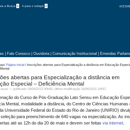
ACESSIB
para a Busca
3
Ir para o rodapé
4
tes
|
Fale Conosco
|
Ouvidoria
|
Comunicação Institucional
|
Emendas Parlame
qui:
Página Inicial
/
Inscrições abertas para Especialização a distância em Educação Especia
 Mental
ções abertas para Especialização a distância em
ão Especial – Deficiência Mental
icacao —
publicado
19/04/2013 00h00,
última modificação
16/06/2015 10h57
enação do Curso de Pós-Graduação Lato Sensu em Educação Espec
cia Mental, modalidade a distância, do Centro de Ciências Humanas 
da Universidade Federal do Estado do Rio de Janeiro (UNIRIO) divul
e seleção para preenchimento de 640 vagas na especialização. As in
ertas até as 12h do dia 20 de maio e devem ser feitas
via internet
.