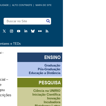
ILIDADE
|
ALTO CONTRASTE |
MAPA DO SITE
ntares e TEDs
l –
Graduação
Pós-Graduação
Educação a Distância
ial –
e
gou
Ciência na UNIRIO
Iniciação Científica
scrições
Inovação
Incubadora
Plataforma Lattes