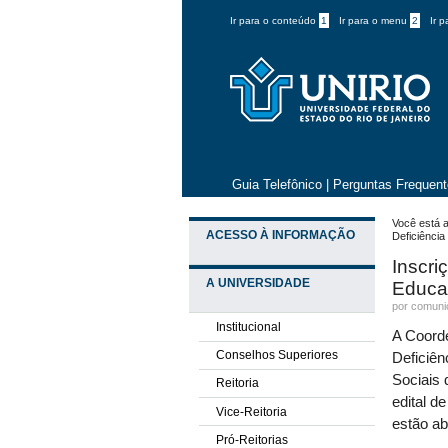
Ir para o conteúdo
1
Ir para o menu
2
Ir 
Guia Telefônico
|
Perguntas Frequen
Você está a
ACESSO À INFORMAÇÃO
Deficiência
Inscri
A UNIVERSIDADE
Educaç
por comun
Institucional
A Coord
Conselhos Superiores
Deficiên
Sociais 
Reitoria
edital d
Vice-Reitoria
estão ab
Pró-Reitorias