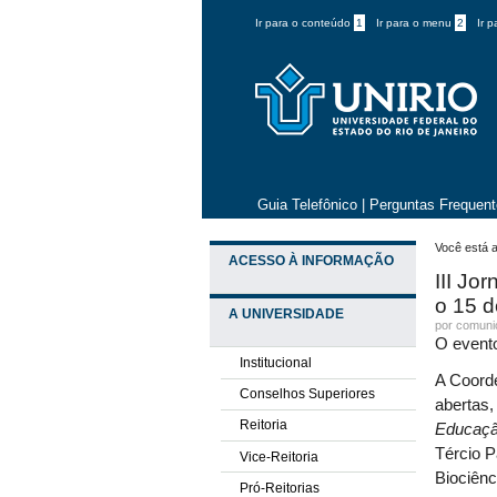
Ir para o conteúdo
1
Ir para o menu
2
Ir 
Guia Telefônico
|
Perguntas Frequen
Você está a
ACESSO À INFORMAÇÃO
III Jo
o 15 
A UNIVERSIDADE
por comun
O evento
Institucional
A Coord
Conselhos Superiores
abertas,
Reitoria
Educaçã
Tércio P
Vice-Reitoria
Biociênc
Pró-Reitorias