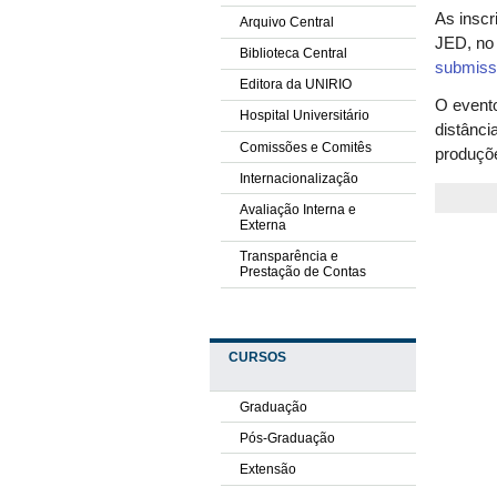
As inscr
Arquivo Central
JED, no
Biblioteca Central
submis
Editora da UNIRIO
O event
Hospital Universitário
distânci
Comissões e Comitês
produçõe
Internacionalização
Avaliação Interna e
Externa
Transparência e
Prestação de Contas
CURSOS
Graduação
Pós-Graduação
Extensão