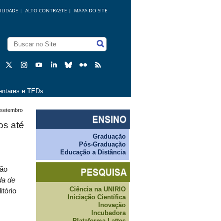
ILIDADE
|
ALTO CONTRASTE |
MAPA DO SITE
ntares e TEDs
e setembro
os até
Graduação
Pós-Graduação
Educação a Distância
tão
da de
Ciência na UNIRIO
itório
Iniciação Científica
Inovação
Incubadora
Plataforma Lattes