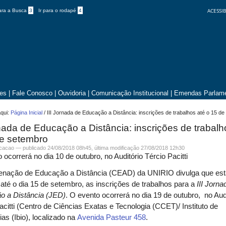
ACESSIB
para a Busca
3
Ir para o rodapé
4
tes
|
Fale Conosco
|
Ouvidoria
|
Comunicação Institucional
|
Emendas Parlame
qui:
Página Inicial
/
III Jornada de Educação a Distância: inscrições de trabalhos até o 15 d
rnada de Educação a Distância: inscrições de trabalh
de setembro
icacao —
publicado
24/08/2018 08h45,
última modificação
27/08/2018 12h30
 ocorrerá no dia 10 de outubro, no Auditório Tércio Pacitti
enação de Educação a Distância (CEAD) da UNIRIO divulga que es
 até o dia 15 de setembro, as inscrições de trabalhos para a
III Jorna
o a Distância (JED)
. O evento ocorrerá no dia 19 de outubro, no Aud
acitti (Centro de Ciências Exatas e Tecnologia (CCET)/ Instituto de
ias (Ibio), localizado na
Avenida Pasteur 458
.