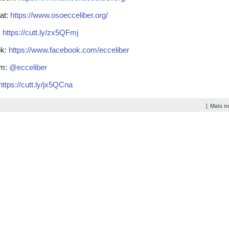
at:
https://www.osoecceliber.org/
:
https://cutt.ly/zx5QFmj
ok:
https://www.facebook.com/ecceliber
am:
@ecceliber
https://cutt.ly/jx5QCna
Mais n