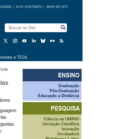
ILIDADE
|
ALTO CONTRASTE |
MAPA DO SITE
ntares e TEDs
ículo
tas
Graduação
Pós-Graduação
Educação a Distância
dores
linguagem
nta-
Ciência na UNIRIO
Iniciação Científica
rguntas
Inovação
o
Incubadora
Plataforma Lattes