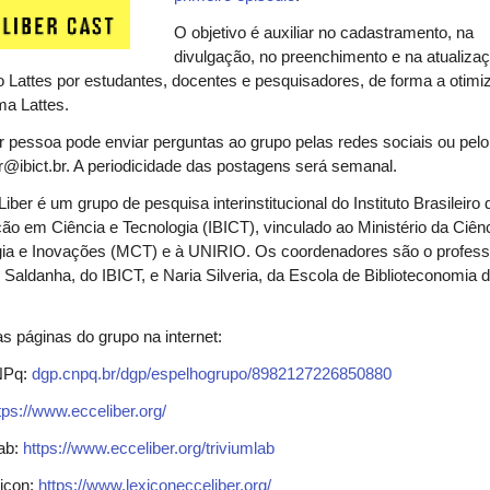
O objetivo é auxiliar no cadastramento, na
divulgação, no preenchimento e na atualiza
o Lattes por estudantes, docentes e pesquisadores, de forma a otimi
ma Lattes.
 pessoa pode enviar perguntas ao grupo pelas redes sociais ou pelo
r@ibict.br. A periodicidade das postagens será semanal.
iber é um grupo de pesquisa interinstitucional do Instituto Brasileiro 
ão em Ciência e Tecnologia (IBICT), vinculado ao Ministério da Ciênc
gia e Inovações (MCT) e à UNIRIO. Os coordenadores são o profess
Saldanha, do IBICT, e Naria Silveria, da Escola de Biblioteconomia 
.
as páginas do grupo na internet:
NPq:
dgp.cnpq.br/dgp/espelhogrupo/8982127226850880
tps://www.ecceliber.org/
ab:
https://www.ecceliber.org/triviumlab
xicon:
https://www.lexiconecceliber.org/