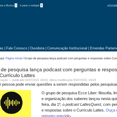
ACESSIB
para a Busca
3
Ir para o rodapé
4
tes
|
Fale Conosco
|
Ouvidoria
|
Comunicação Institucional
|
Emendas Parlame
qui:
Página Inicial
/
Grupo de pesquisa lança podcast com perguntas e respostas sobre Curr
 de pesquisa lança podcast com perguntas e respos
Currículo Lattes
cação
—
publicado
02/07/2021 16h15,
última modificação
05/07/2021 14h29
r pessoa pode enviar questões a serem respondidas pelos pesquisa
O grupo de pesquisa Ecce Liber: filosofia, 
e organização dos saberes lançou nesta qui
feira, dia 1º, o
podcast LattesQuest
, com pe
e respostas sobre o Currículo Lattes.
Ouça 
primeiro episódio
.