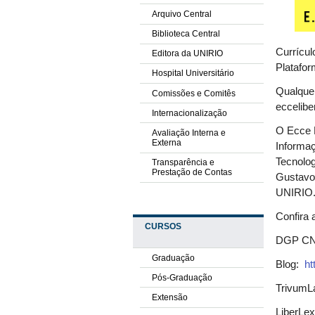
Arquivo Central
Biblioteca Central
Currícul
Editora da UNIRIO
Platafor
Hospital Universitário
Qualquer
Comissões e Comitês
eccelibe
Internacionalização
O Ecce L
Avaliação Interna e
Externa
Informaç
Tecnolo
Transparência e
Prestação de Contas
Gustavo 
UNIRIO
Confira 
CURSOS
DGP C
Graduação
Blog:
ht
Pós-Graduação
TrivumL
Extensão
LiberLe