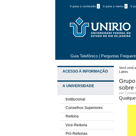
Ir para o conteúdo
1
Ir para o menu
2
Ir 
Guia Telefônico
|
Perguntas Frequen
Você está a
ACESSO À INFORMAÇÃO
Lattes
Grupo
A UNIVERSIDADE
sobre 
por
Comuni
Qualque
Institucional
Conselhos Superiores
Reitoria
Vice-Reitoria
Pró-Reitorias