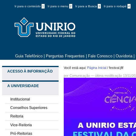
Ir para o conteúdo
1
Ir para o menu
2
Ir para a Busca
3
Ir para o rodapé
4
Guia Telefônico
|
Perguntas Frequentes
|
Fale Conosco
|
Ouvidoria
|
Você está aqui:
Página Inicial
/
festival.jfif
ACESSO À INFORMAÇÃO
por
Comunicação
—
última modificação
13/11/20
A UNIVERSIDADE
Institucional
Conselhos Superiores
Reitoria
Vice-Reitoria
Pró-Reitorias