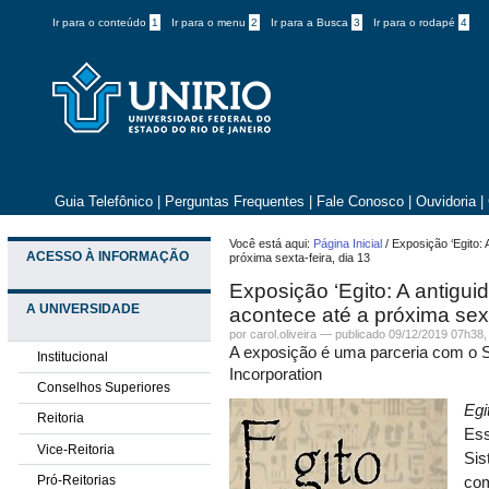
Ir para o conteúdo
1
Ir para o menu
2
Ir para a Busca
3
Ir para o rodapé
4
Guia Telefônico
|
Perguntas Frequentes
|
Fale Conosco
|
Ouvidoria
|
Você está aqui:
Página Inicial
/
Exposição ‘Egito:
ACESSO À INFORMAÇÃO
próxima sexta-feira, dia 13
Exposição ‘Egito: A antigu
A UNIVERSIDADE
acontece até a próxima sext
por
carol.oliveira
—
publicado
09/12/2019 07h38
A exposição é uma parceria com o 
Institucional
Incorporation
Conselhos Superiores
Egi
Reitoria
Ess
Vice-Reitoria
Sis
Pró-Reitorias
com