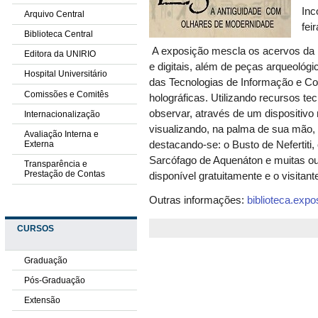
Inc
Arquivo Central
fei
Biblioteca Central
A exposição mescla os acervos da
Editora da UNIRIO
e digitais, além de peças arqueológ
Hospital Universitário
das Tecnologias de Informação e C
Comissões e Comitês
holográficas. Utilizando recursos te
observar, através de um dispositivo 
Internacionalização
visualizando, na palma de sua mão, o
Avaliação Interna e
Externa
destacando-se: o Busto de Nefertiti
Sarcófago de Aquenáton e muitas out
Transparência e
Prestação de Contas
disponível gratuitamente e o visitan
Outras informações:
biblioteca.expo
CURSOS
Graduação
Pós-Graduação
Extensão