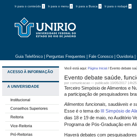
Ir para o conteúdo
1
Ir para o menu
2
Ir para a Busca
3
Ir para o rodapé
4
Guia Telefônico
|
Perguntas Frequentes
|
Fale Conosco
|
Ouvidoria
|
Você está aqui:
Página Inicial
/
Evento debate saú
ACESSO À INFORMAÇÃO
Evento debate saúde, funci
por comunicacao —
publicado
10/05/2017 14h25
A UNIVERSIDADE
Terceiro Simpósio de Alimentos e Nu
a participação de pesquisadores bras
Institucional
Alimentos funcionais, saudáveis e s
Conselhos Superiores
Esse é o tema do
III Simpósio de Al
Reitoria
dias 18 e 19 de maio, no Auditório 
Programa de Pós-Graduação em Ali
Vice-Reitoria
Pró-Reitorias
Haverá debates com pesquisadores b