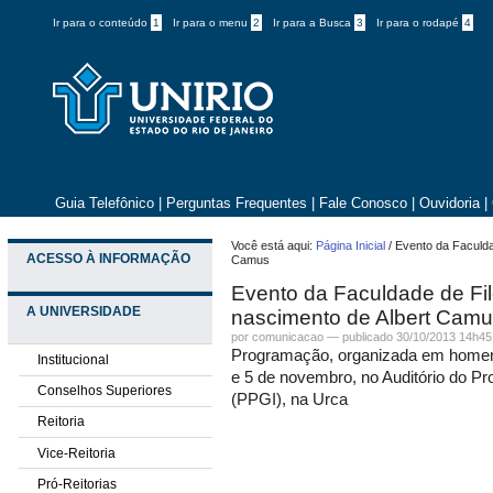
Ir para o conteúdo
1
Ir para o menu
2
Ir para a Busca
3
Ir para o rodapé
4
Guia Telefônico
|
Perguntas Frequentes
|
Fale Conosco
|
Ouvidoria
|
Você está aqui:
Página Inicial
/
Evento da Faculda
ACESSO À INFORMAÇÃO
Camus
Evento da Faculdade de Fil
A UNIVERSIDADE
nascimento de Albert Cam
por comunicacao —
publicado
30/10/2013 14h45
Programação, organizada em homenag
Institucional
e 5 de novembro, no Auditório do 
Conselhos Superiores
(PPGI), na Urca
Reitoria
Vice-Reitoria
Pró-Reitorias