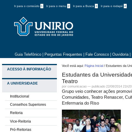
Ir para o conteúdo
1
Ir para o menu
2
Ir para a Busca
3
Ir para o rodapé
4
Guia Telefônico
|
Perguntas Frequentes
|
Fale Conosco
|
Ouvidoria
|
Você está aqui:
Página Inicial
/
Estudantes da Uni
ACESSO À INFORMAÇÃO
Estudantes da Universidade
Teatro
A UNIVERSIDADE
por comunicacao —
publicado
22/08/2014 21h20
Grupo veio conhecer ações promovid
Institucional
Comunidades, Teatro Renascer, Cult
Enfermaria do Riso
Conselhos Superiores
Reitoria
Vice-Reitoria
Pró-Reitorias