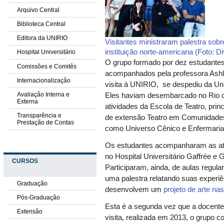
Arquivo Central
Biblioteca Central
Editora da UNIRIO
Visitantes ministraram palestra sobr
instituição norte-americana (Foto: D
Hospital Universitário
O grupo formado por dez estudantes
Comissões e Comitês
acompanhados pela professora Ashl
Internacionalização
visita à UNIRIO, se despediu da Uni
Avaliação Interna e
Eles haviam desembarcado no Rio de 
Externa
atividades da Escola de Teatro, pri
Transparência e
de extensão Teatro em Comunidades,
Prestação de Contas
como Universo Cênico e Enfermaria
Os estudantes acompanharam as ati
no Hospital Universitário Gaffrée e 
CURSOS
Participaram, ainda, de aulas regula
uma palestra relatando suas experi
Graduação
desenvolvem um
projeto de arte na
Pós-Graduação
Esta é a segunda vez que a docent
Extensão
visita, realizada em 2013, o grupo 