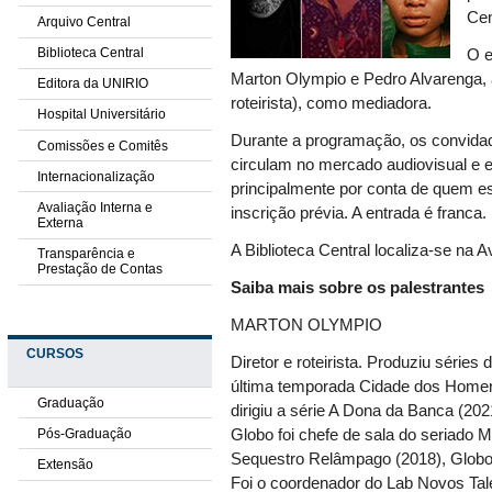
Cen
Arquivo Central
Biblioteca Central
O e
Marton Olympio e Pedro Alvarenga, 
Editora da UNIRIO
roteirista), como mediadora.
Hospital Universitário
Durante a programação, os convida
Comissões e Comitês
circulam no mercado audiovisual e e
Internacionalização
principalmente por conta de quem es
Avaliação Interna e
inscrição prévia. A entrada é franca.
Externa
A Biblioteca Central localiza-se na A
Transparência e
Prestação de Contas
Saiba mais sobre os palestrantes
MARTON OLYMPIO
CURSOS
Diretor e roteirista. Produziu séries
última temporada Cidade dos Homen
Graduação
dirigiu a série A Dona da Banca (202
Pós-Graduação
Globo foi chefe de sala do seriado M
Sequestro Relâmpago (2018), Globo 
Extensão
Foi o coordenador do Lab Novos Tale