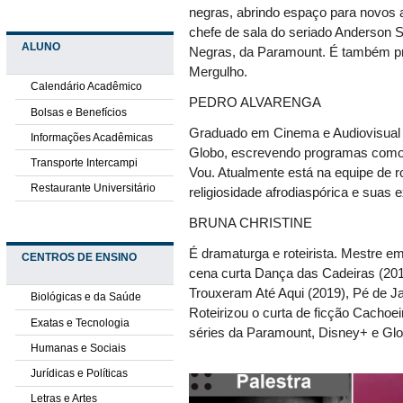
negras, abrindo espaço para novos au
chefe de sala do seriado Anderson 
ALUNO
Negras, da Paramount. É também pr
Mergulho.
Calendário Acadêmico
PEDRO ALVARENGA
Bolsas e Benefícios
Graduado em Cinema e Audiovisual 
Informações Acadêmicas
Globo, escrevendo programas como 
Transporte Intercampi
Vou. Atualmente está na equipe de r
Restaurante Universitário
religiosidade afrodiaspórica e suas 
BRUNA CHRISTINE
É dramaturga e roteirista. Mestre 
CENTROS DE ENSINO
cena curta Dança das Cadeiras (20
Trouxeram Até Aqui (2019), Pé de J
Biológicas e da Saúde
Roteirizou o curta de ficção Cachoei
Exatas e Tecnologia
séries da Paramount, Disney+ e Glo
Humanas e Sociais
Jurídicas e Políticas
Letras e Artes