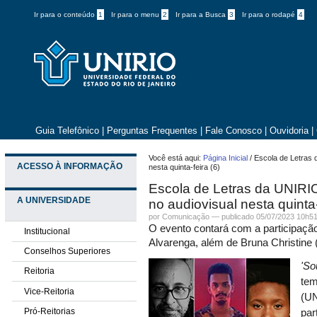
Ir para o conteúdo
1
Ir para o menu
2
Ir para a Busca
3
Ir para o rodapé
4
Guia Telefônico
|
Perguntas Frequentes
|
Fale Conosco
|
Ouvidoria
|
Você está aqui:
Página Inicial
/
Escola de Letras 
ACESSO À INFORMAÇÃO
nesta quinta-feira (6)
Escola de Letras da UNIRIO
A UNIVERSIDADE
no audiovisual nesta quinta-
por
Comunicação
—
publicado
05/07/2023 10h5
O evento contará com a participação
Institucional
Alvarenga, além de Bruna Christine 
Conselhos Superiores
'So
Reitoria
tem
Vice-Reitoria
(UN
Pró-Reitorias
par