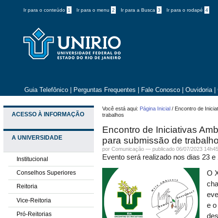
Ir para o conteúdo
1
Ir para o menu
2
Ir para a Busca
3
Ir para o rodapé
4
Guia Telefônico
|
Perguntas Frequentes
|
Fale Conosco
|
Ouvidoria
|
Você está aqui:
Página Inicial
/
Encontro de Inici
ACESSO À INFORMAÇÃO
trabalhos
Encontro de Iniciativas Am
A UNIVERSIDADE
para submissão de trabalh
por
Comunicação
—
publicado
06/07/2023 14h4
Evento será realizado nos dias 23 
Institucional
Conselhos Superiores
O X
cha
Reitoria
eve
Vice-Reitoria
e o
Pró-Reitorias
des