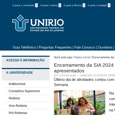
Ir para o conteúdo
1
Ir para o menu
2
Ir para a Busca
3
Ir para o rodapé
4
Guia Telefônico
|
Perguntas Frequentes
|
Fale Conosco
|
Ouvidoria
|
Você está aqui:
Página Inicial
/
Encerramento da 
ACESSO À INFORMAÇÃO
Encerramento da SIA 2024 
apresentados
A UNIVERSIDADE
por
Comunicação
—
publicado
21/10/2024 19h5
Último dia de atividades contou c
Institucional
Semana
Conselhos Superiores
Na 
Reitoria
cer
Int
Vice-Reitoria
na 
Pró-Reitorias