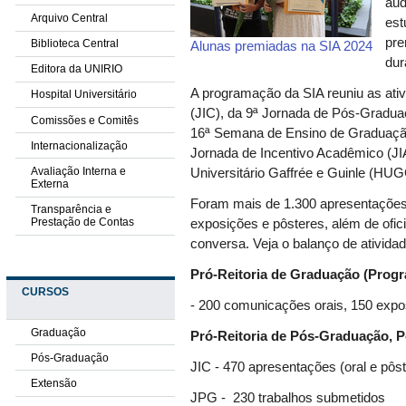
aud
Arquivo Central
est
pre
Biblioteca Central
Alunas premiadas na SIA 2024
dur
Editora da UNIRIO
A programação da SIA reuniu as ativ
Hospital Universitário
(JIC), da 9ª Jornada de Pós-Gradua
Comissões e Comitês
16ª Semana de Ensino de Graduação
Internacionalização
Jornada de Incentivo Acadêmico (JIA
Avaliação Interna e
Universitário Gaffrée e Guinle (HUG
Externa
Foram mais de 1.300 apresentações 
Transparência e
Prestação de Contas
exposições e pôsteres, além de ofi
conversa. Veja o balanço de ativida
Pró-Reitoria de Graduação (Progr
CURSOS
- 200 comunicações orais, 150 expo
Graduação
Pró-Reitoria de Pós-Graduação, 
Pós-Graduação
JIC - 470 apresentações (oral e pôs
Extensão
JPG - 230 trabalhos submetidos