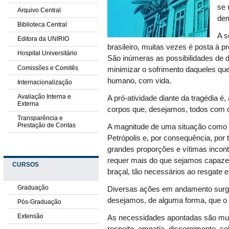
se 
Arquivo Central
dem
Biblioteca Central
A s
Editora da UNIRIO
brasileiro, muitas vezes é posta à
Hospital Universitário
São inúmeras as possibilidades de
Comissões e Comitês
minimizar o sofrimento daqueles que
humano, com vida.
Internacionalização
Avaliação Interna e
A pró-atividade diante da tragédia é,
Externa
corpos que, desejamos, todos com c
Transparência e
Prestação de Contas
A magnitude de uma situação como e
Petrópolis e, por consequência, por
grandes proporções e vítimas incon
requer mais do que sejamos capaze
CURSOS
braçal, tão necessários ao resgate e
Graduação
Diversas ações em andamento surg
desejamos, de alguma forma, que o 
Pós-Graduação
Extensão
As necessidades apontadas são muit