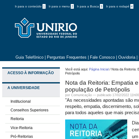
Ir para o conteúdo
1
Ir para o menu
2
Ir para a Busca
3
Ir para o rodapé
4
Guia Telefônico
|
Perguntas Frequentes
|
Fale Conosco
|
Ouvidoria
|
Você está aqui:
Página Inicial
/
Nota da Reitoria:
ACESSO À INFORMAÇÃO
Petrópolis
Nota da Reitoria: Empatia e
A UNIVERSIDADE
população de Petrópolis
por
Comunicação
—
publicado
17/02/2022 11h0
"As necessidades apontadas são muit
Institucional
respeito, empatia, discernimento, so
Conselhos Superiores
para todos aqueles que mais preci
Reitoria
Dia
Vice-Reitoria
cen
um 
Pró-Reitorias