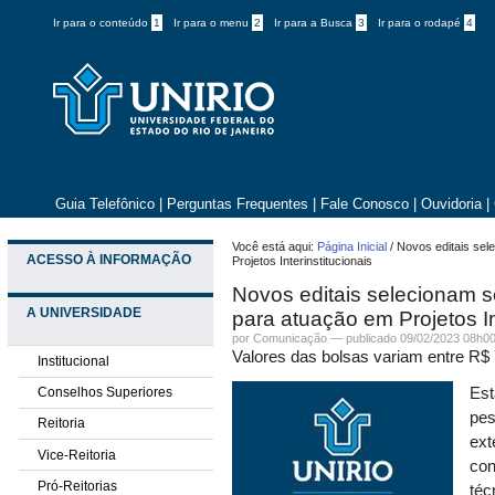
Ir para o conteúdo
1
Ir para o menu
2
Ir para a Busca
3
Ir para o rodapé
4
Guia Telefônico
|
Perguntas Frequentes
|
Fale Conosco
|
Ouvidoria
|
Você está aqui:
Página Inicial
/
Novos editais se
ACESSO À INFORMAÇÃO
Projetos Interinstitucionais
Novos editais selecionam 
A UNIVERSIDADE
para atuação em Projetos In
por
Comunicação
—
publicado
09/02/2023 08h0
Valores das bolsas variam entre R$
Institucional
Conselhos Superiores
Est
pes
Reitoria
ext
Vice-Reitoria
con
Pró-Reitorias
téc