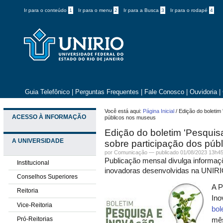
Ir para o conteúdo
1
Ir para o menu
2
Ir para a Busca
3
Ir para o rodapé
4
Guia Telefônico
|
Perguntas Frequentes
|
Fale Conosco
|
Ouvidoria
|
Você está aqui:
Página Inicial
/
Edição do boletim
ACESSO À INFORMAÇÃO
públicos nos museus
Edição do boletim 'Pesquis
A UNIVERSIDADE
sobre participação dos púb
por
Comunicação
—
publicado
01/08/2023 13h4
Publicação mensal divulga informaçõe
Institucional
inovadoras desenvolvidas na UNIR
Conselhos Superiores
A P
Reitoria
In
Vice-Reitoria
bol
Pró-Reitorias
mês