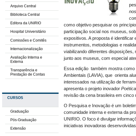
pe
Arquivo Central
nos
Biblioteca Central
com
Editora da UNIRIO
como objetivo pesquisar os princípi
participação social nos museus, so
Hospital Universitário
expositivos. A proposta é identificar
Comissões e Comitês
instrumentos, metodologias e reali
Internacionalização
viabilizando diferentes disposições, 
Avaliação Interna e
junto aos museus, com especial ate
Externa
Essa edição
também mostra como fu
Transparência e
Prestação de Contas
Ambientais (LAVIA), que orienta a
interessados na utilização de ferram
apresenta o projeto inovador
Poética
revisão da cena brasileira em cin
CURSOS
O Pesquisa e Inovação
é um boleti
Graduação
comunidade interna e externa da pro
UNIRIO. O foco é divulgar informaçõ
Pós-Graduação
iniciativas inovadoras desenvolvida
Extensão