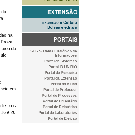
ndo
ra
Extensão e Cultura
Bolsas e editais
adas na
 Prova
s e/ou de
SEI - Sistema Eletrônico de
culo
Informações
Portal de Sistemas
Portal ID UNIRIO
Portal de Pesquisa
Portal da Extensão
;
Portal do Aluno
iência em
Portal do Professor
Portal de Processos
Portal do Ementário
ados nos
Portal de Relatórios
s 16 e 20
Portal de Laboratórios
Portal de Eleição