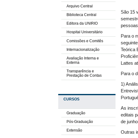
Arquivo Central
São 15 
Biblioteca Central
semestre
Editora da UNIRIO
pessoas 
Hospital Universitário
Para o m
Comissões e Comitês
seguinte
Teórica 
Internacionalização
Proficiê
Avaliação Interna e
Externa
Lattes at
Transparência e
Para o d
Prestação de Contas
1) Análi
Entrevis
Portuguê
CURSOS
As inscr
Graduação
editais 
de junho
Pós-Graduação
Extensão
Outras 