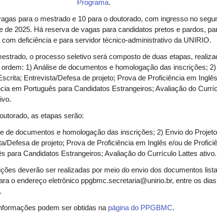
Programa
.
vagas para o mestrado e 10 para o doutorado, com ingresso no segu
 de 2025. Há reserva de vagas para candidatos pretos e pardos, pa
com deficiência e para servidor técnico-administrativo da UNIRIO.
estrado, o processo seletivo será composto de duas etapas, realiz
 ordem: 1) Análise de documentos e homologação das inscrições; 2)
Escrita; Entrevista/Defesa de projeto; Prova de Proficiência em Inglê
ncia em Português para Candidatos Estrangeiros; Avaliação do Currí
ivo.
outorado, as etapas serão:
se de documentos e homologação das inscrições; 2) Envio do Projeto
ta/Defesa de projeto; Prova de Proficiência em Inglês e/ou de Profic
s para Candidatos Estrangeiros; Avaliação do Currículo Lattes ativo.
ições deverão ser realizadas por meio do envio dos documentos list
para o endereço eletrônico
ppgbmc.secretaria@unirio.br
, entre os dia
.
informações podem ser obtidas na
página do PPGBMC
.