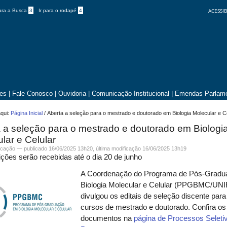
ACESSIB
para a Busca
3
Ir para o rodapé
4
tes
|
Fale Conosco
|
Ouvidoria
|
Comunicação Institucional
|
Emendas Parlame
qui:
Página Inicial
/
Aberta a seleção para o mestrado e doutorado em Biologia Molecular e C
 a seleção para o mestrado e doutorado em Biologi
lar e Celular
cação
—
publicado
16/06/2025 13h20,
última modificação
16/06/2025 13h19
ições serão recebidas até o dia 20 de junho
A Coordenação do Programa de Pós-Grad
Biologia Molecular e Celular (PPGBMC/UN
divulgou os editais de seleção discente para
cursos de mestrado e doutorado. Confira os
documentos na
página de Processos Seleti