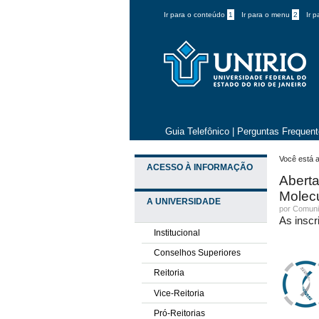
Ir para o conteúdo
1
Ir para o menu
2
Ir 
Guia Telefônico
|
Perguntas Frequen
Você está a
ACESSO À INFORMAÇÃO
Aberta
Molecu
A UNIVERSIDADE
por
Comuni
As inscr
Institucional
Conselhos Superiores
Reitoria
Vice-Reitoria
Pró-Reitorias