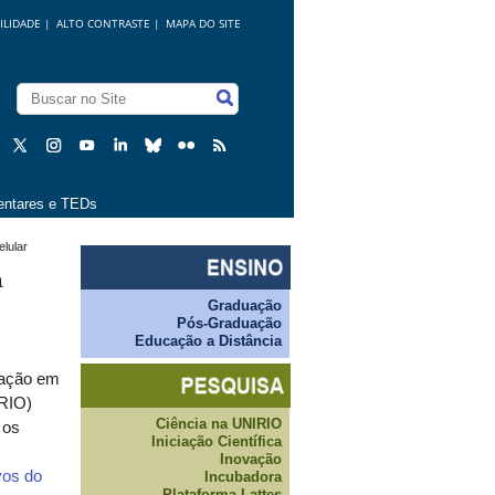
ILIDADE
|
ALTO CONTRASTE |
MAPA DO SITE
ntares e TEDs
elular
a
Graduação
Pós-Graduação
Educação a Distância
uação em
IRIO)
Ciência na UNIRIO
 os
Iniciação Científica
Inovação
vos do
Incubadora
Plataforma Lattes