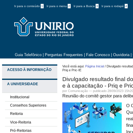
Ir para o conteúdo
1
Ir para o menu
2
Ir para a Busca
3
Ir para o rodapé
4
Guia Telefônico
|
Perguntas Frequentes
|
Fale Conosco
|
Ouvidoria
|
Você está aqui:
Página Inicial
/
Divulgado resultad
ACESSO À INFORMAÇÃO
Priq e Pric-IE
Divulgado resultado final d
A UNIVERSIDADE
e à capacitação - Priq e Pri
por
Comunicação
—
publicado
28/09/2023 15h2
Reunião do comitê gestor para deli
Institucional
Conselhos Superiores
O C
Qua
Reitoria
rea
Vice-Reitoria
fin
Pró-Reitorias
Inc