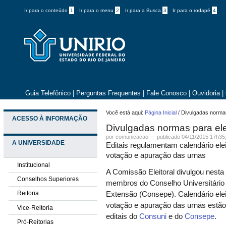
Ir para o conteúdo
1
Ir para o menu
2
Ir para a Busca
3
Ir para o rodapé
4
Guia Telefônico
|
Perguntas Frequentes
|
Fale Conosco
|
Ouvidoria
|
Você está aqui:
Página Inicial
/
Divulgadas norma
ACESSO À INFORMAÇÃO
Divulgadas normas para el
por comunicacao —
publicado
04/11/2015 17h35
A UNIVERSIDADE
Editais regulamentam calendário ele
votação e apuração das urnas
Institucional
A Comissão Eleitoral divulgou nesta 
Conselhos Superiores
membros do Conselho Universitário 
Reitoria
Extensão (Consepe). Calendário elei
votação e apuração das urnas estão
Vice-Reitoria
editais do
Consuni
e do
Consepe
.
Pró-Reitorias