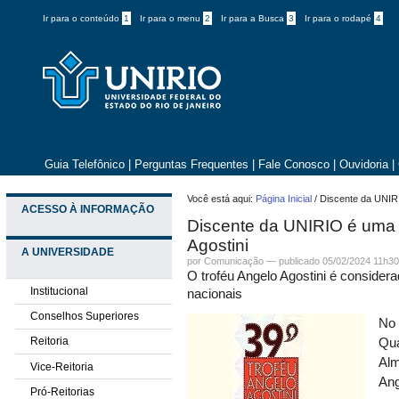
Ir para o conteúdo
1
Ir para o menu
2
Ir para a Busca
3
Ir para o rodapé
4
Guia Telefônico
|
Perguntas Frequentes
|
Fale Conosco
|
Ouvidoria
|
Você está aqui:
Página Inicial
/
Discente da UNIR
ACESSO À INFORMAÇÃO
Discente da UNIRIO é uma 
Agostini
A UNIVERSIDADE
por
Comunicação
—
publicado
05/02/2024 11h3
O troféu Angelo Agostini é consider
Institucional
nacionais
Conselhos Superiores
No 
Reitoria
Qua
Alm
Vice-Reitoria
Ang
Pró-Reitorias