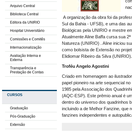
con
Arquivo Central
nac
Biblioteca Central
A organização da obra foi da profe
Editora da UNIRIO
Sul da Bahia - UFSB), e uma das aut
Biológicas pela UNIRIO e mestre em
Hospital Universitário
Atualmente Aline Baffa cursa sua 2ª
Comissões e Comitês
Natureza (UNIRIO) . Aline iniciou 
Internacionalização
como bolsista de Extensão no proje
Avaliação Interna e
Elidiomar Ribeiro da Silva (UNIRIO)
Externa
Troféu Angelo Agostini
Transparência e
Prestação de Contas
Criado em homenagem ao ilustrador e
papel pioneiro na arte sequencial no 
1985 pela Associação dos Quadrinhi
CURSOS
(AQC-ESP). Este prêmio anual é uma
dentro do universo dos quadrinhos b
Graduação
incluindo a de Melhor Fanzine, que re
fanzines independentes e autopubli
Pós-Graduação
Extensão