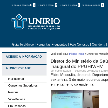
Ir para o conteúdo
1
Ir para o menu
2
Ir para a Busca
3
Ir para o rodapé
4
Guia Telefônico
|
Perguntas Frequentes
|
Fale Conosco
|
Ouvidoria
|
Você está aqui:
Página Inicial
/
Diretor do Minist
ACESSO À INFORMAÇÃO
Diretor do Ministério da Sa
inaugural do PPGHIV/HV
A UNIVERSIDADE
por comunicacao —
publicado
09/05/2014 17h30
Fábio Mesquita, diretor do Departame
Institucional
sexta-feira, 9 de maio, sobre os aspe
enfrentamento da epidemia
Conselhos Superiores
Reitoria
Vice-Reitoria
Pró-Reitorias