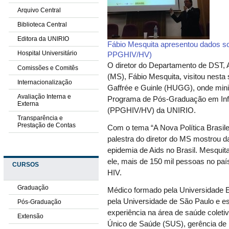
Arquivo Central
Biblioteca Central
Editora da UNIRIO
Fábio Mesquita apresentou dados sob
Hospital Universitário
PPGHIV/HV)
O diretor do Departamento de DST, A
Comissões e Comitês
(MS), Fábio Mesquita, visitou nesta s
Internacionalização
Gaffrée e Guinle (HUGG), onde mini
Avaliação Interna e
Programa de Pós-Graduação em Infe
Externa
(PPGHIV/HV) da UNIRIO.
Transparência e
Prestação de Contas
Com o tema “A Nova Política Brasile
palestra do diretor do MS mostrou d
epidemia de Aids no Brasil. Mesquit
ele, mais de 150 mil pessoas no pa
CURSOS
HIV.
Graduação
Médico formado pela Universidade E
pela Universidade de São Paulo e es
Pós-Graduação
experiência na área de saúde colet
Extensão
Único de Saúde (SUS), gerência de 