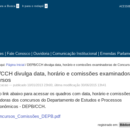
ACESSIB
para a Busca
3
Ir para o rodapé
4
tes
|
Fale Conosco
|
Ouvidoria
|
Comunicação Institucional
|
Emendas Parlame
qui:
Página Inicial
/
DEPB/CCH divulga data, horário e comissões examinadoras de Concur
CCH divulga data, horário e comissões examinador
rsos
icacao —
publicado
10/01/2013 23h00,
última modificação
30/06/2015 13h41
o link abaixo para acessar os quadros com data, horário e comissõe
doras dos concursos do Departamento de Estudos e Processos
econômicos - DEPB/CCH.
oncursos_Comissões_DEPB.pdf
registrado em:
Biblio