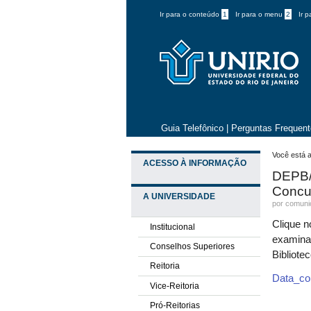
Ir para o conteúdo
1
Ir para o menu
2
Ir 
Guia Telefônico
|
Perguntas Frequen
Você está a
ACESSO À INFORMAÇÃO
DEPB/
Concu
A UNIVERSIDADE
por comun
Clique n
Institucional
examina
Conselhos Superiores
Bibliot
Reitoria
Data_c
Vice-Reitoria
Pró-Reitorias