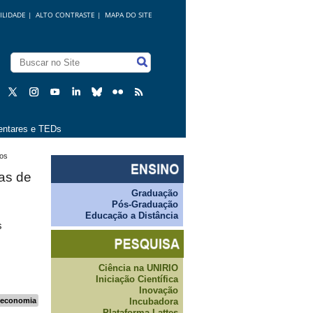
ILIDADE
|
ALTO CONTRASTE |
MAPA DO SITE
ntares e TEDs
sos
as de
Graduação
Pós-Graduação
Educação a Distância
s
Ciência na UNIRIO
Iniciação Científica
Inovação
Incubadora
teconomia
Plataforma Lattes