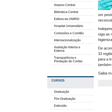
Arquivo Central
Biblioteca Central
um posto
Editora da UNIRIO
necessár
Hospital Universitário
Indepen
Comissões e Comitês
siga as 
higieniz
Internacionalização
Avaliação Interna e
De acord
Externa
33 regiõ
Transparência e
para a t
Prestação de Contas
também c
Saiba ma
CURSOS
Graduação
Pós-Graduação
Extensão