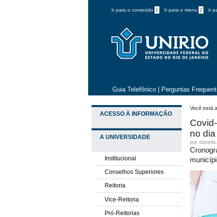
Ir para o conteúdo
1
Ir para o menu
2
Ir 
Guia Telefônico
|
Perguntas Frequen
Você está a
ACESSO À INFORMAÇÃO
Covid-
no dia
A UNIVERSIDADE
por daniela
Cronogra
Institucional
municípi
Conselhos Superiores
Reitoria
Vice-Reitoria
Pró-Reitorias