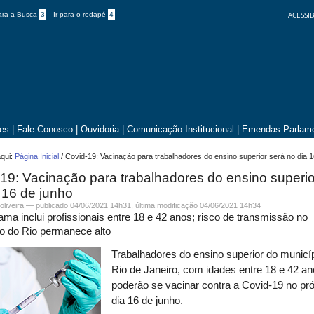
ACESSIB
para a Busca
3
Ir para o rodapé
4
tes
|
Fale Conosco
|
Ouvidoria
|
Comunicação Institucional
|
Emendas Parlame
qui:
Página Inicial
/
Covid-19: Vacinação para trabalhadores do ensino superior será no dia 1
19: Vacinação para trabalhadores do ensino superio
 16 de junho
.oliveira —
publicado
04/06/2021 14h31,
última modificação
04/06/2021 14h34
ma inclui profissionais entre 18 e 42 anos; risco de transmissão no
o do Rio permanece alto
Trabalhadores do ensino superior do municí
Rio de Janeiro, com idades entre 18 e 42 an
poderão se vacinar contra a Covid-19 no pr
dia 16 de junho.