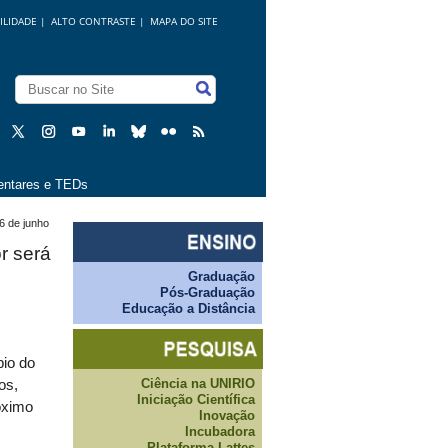
ILIDADE
|
ALTO CONTRASTE |
MAPA DO SITE
ntares e TEDs
6 de junho
r será
Graduação
Pós-Graduação
Educação a Distância
pio do
Ciência na UNIRIO
os,
Iniciação Científica
óximo
Inovação
Incubadora
Plataforma Lattes