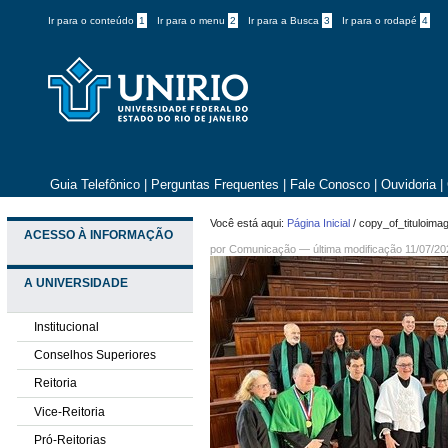
Ir para o conteúdo
1
Ir para o menu
2
Ir para a Busca
3
Ir para o rodapé
4
Guia Telefônico
|
Perguntas Frequentes
|
Fale Conosco
|
Ouvidoria
|
Você está aqui:
Página Inicial
/
copy_of_tituloima
ACESSO À INFORMAÇÃO
por
Comunicação
—
última modificação
11/07/20
A UNIVERSIDADE
Institucional
Conselhos Superiores
Reitoria
Vice-Reitoria
Pró-Reitorias