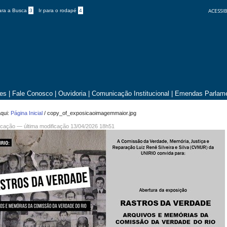
ACESSIB
para a Busca
3
Ir para o rodapé
4
tes
|
Fale Conosco
|
Ouvidoria
|
Comunicação Institucional
|
Emendas Parlame
qui:
Página Inicial
/
copy_of_exposicaoimagemmaior.jpg
cação
—
última modificação
13/04/2026 18h51