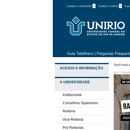
Ir para o conteúdo
1
Ir para o menu
2
Ir 
Guia Telefônico
|
Perguntas Frequen
Você está a
ACESSO À INFORMAÇÃO
por
Comuni
A UNIVERSIDADE
Institucional
Conselhos Superiores
Reitoria
Vice-Reitoria
Pró-Reitorias