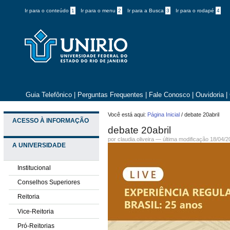
Ir para o conteúdo
1
Ir para o menu
2
Ir para a Busca
3
Ir para o rodapé
4
Guia Telefônico
|
Perguntas Frequentes
|
Fale Conosco
|
Ouvidoria
|
Você está aqui:
Página Inicial
/
debate 20abril
ACESSO À INFORMAÇÃO
debate 20abril
por claudia.oliveira —
última modificação
18/04/2
A UNIVERSIDADE
Institucional
Conselhos Superiores
Reitoria
Vice-Reitoria
Pró-Reitorias